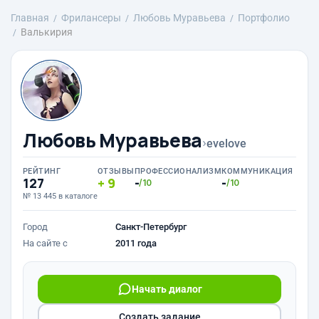
Главная
Фрилансеры
Любовь Муравьева
Портфолио
Валькирия
Любовь Муравьева
›
evelove
РЕЙТИНГ
ОТЗЫВЫ
ПРОФЕССИОНАЛИЗМ
КОММУНИКАЦИЯ
127
9
-
-
/10
/10
№ 13 445 в каталоге
Город
Санкт-Петербург
На сайте с
2011 года
Начать диалог
Создать задание