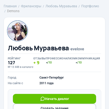
Главная
Фрилансеры
Любовь Муравьева
Портфолио
Demons
Любовь Муравьева
›
evelove
РЕЙТИНГ
ОТЗЫВЫ
ПРОФЕССИОНАЛИЗМ
КОММУНИКАЦИЯ
127
9
-
-
/10
/10
№ 13 448 в каталоге
Город
Санкт-Петербург
На сайте с
2011 года
Начать диалог
Создать задание