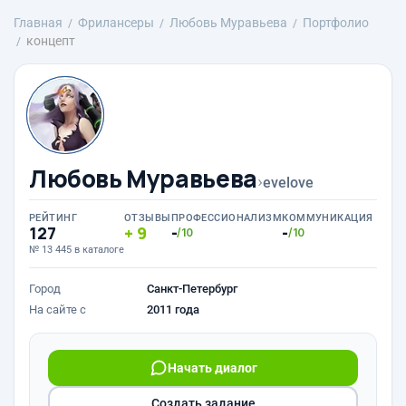
Главная
Фрилансеры
Любовь Муравьева
Портфолио
концепт
Любовь Муравьева
›
evelove
РЕЙТИНГ
ОТЗЫВЫ
ПРОФЕССИОНАЛИЗМ
КОММУНИКАЦИЯ
127
9
-
-
/10
/10
№ 13 445 в каталоге
Город
Санкт-Петербург
На сайте с
2011 года
Начать диалог
Создать задание