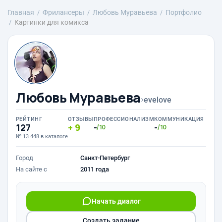
Главная
Фрилансеры
Любовь Муравьева
Портфолио
Картинки для комикса
Любовь Муравьева
›
evelove
РЕЙТИНГ
ОТЗЫВЫ
ПРОФЕССИОНАЛИЗМ
КОММУНИКАЦИЯ
127
9
-
-
/10
/10
№ 13 448 в каталоге
Город
Санкт-Петербург
На сайте с
2011 года
Начать диалог
Создать задание