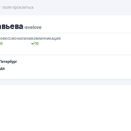
поле проклятых
авьева
›
evelove
РОФЕССИОНАЛИЗМ
КОММУНИКАЦИЯ
-
10
/10
Петербург
ода