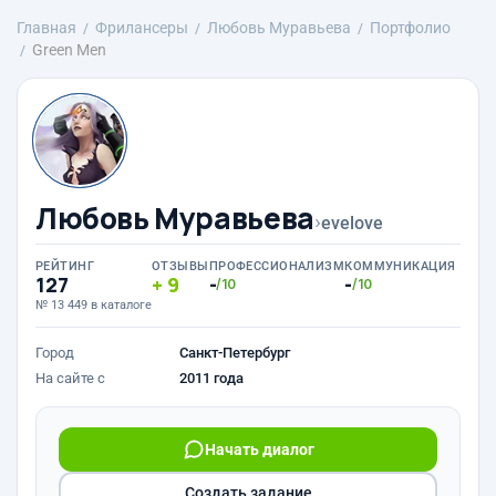
Главная
Фрилансеры
Любовь Муравьева
Портфолио
Green Men
Любовь Муравьева
›
evelove
РЕЙТИНГ
ОТЗЫВЫ
ПРОФЕССИОНАЛИЗМ
КОММУНИКАЦИЯ
127
9
-
-
/10
/10
№ 13 449 в каталоге
Город
Санкт-Петербург
На сайте с
2011 года
Начать диалог
Создать задание