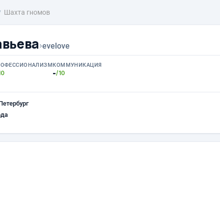
Шахта гномов
авьева
›
evelove
РОФЕССИОНАЛИЗМ
КОММУНИКАЦИЯ
-
10
/10
Петербург
ода