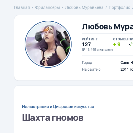
Главная
Фрилансеры
Любовь Муравьева
Портфолио
Любовь Мур
РЕЙТИНГ
ОТЗЫВЫ
П
127
9
-
/
№ 13 445 в каталоге
Город
Санкт-
На сайте с
2011 г
Иллюстрация и Цифровое искусство
Шахта гномов