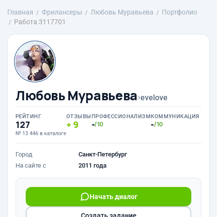
Главная
Фрилансеры
Любовь Муравьева
Портфолио
Работа 3117701
Любовь Муравьева
›
evelove
РЕЙТИНГ
ОТЗЫВЫ
ПРОФЕССИОНАЛИЗМ
КОММУНИКАЦИЯ
127
9
-
-
/10
/10
№ 13 446 в каталоге
Город
Санкт-Петербург
На сайте с
2011 года
Начать диалог
Создать задание