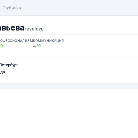
Глубинка
авьева
›
evelove
РОФЕССИОНАЛИЗМ
КОММУНИКАЦИЯ
-
10
/10
Петербург
ода