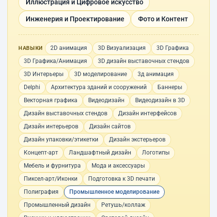
Иллюстрация и Цифровое искусство
Инженерия и Проектирование
Фото и Контент
2D анимация
3D Визуализация
3D Графика
НАВЫКИ
3D Графика/Анимация
3D дизайн выставочных стендов
3D Интерьеры
3D моделирование
3д анимация
Delphi
Архитектура зданий и сооружений
Баннеры
Векторная графика
Видеодизайн
Видеодизайн в 3D
Дизайн выставочных стендов
Дизайн интерфейсов
Дизайн интерьеров
Дизайн сайтов
Дизайн упаковки/этикетки
Дизайн экстерьеров
Концепт-арт
Ландшафтный дизайн
Логотипы
Мебель и фурнитура
Мода и аксессуары
Пиксел-арт/Иконки
Подготовка к 3D печати
Полиграфия
Промышленное моделирование
Промышленный дизайн
Ретушь/коллаж