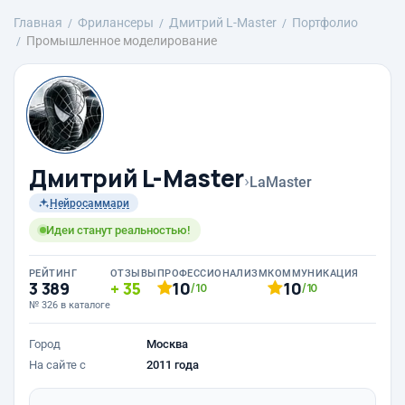
Главная
Фрилансеры
Дмитрий L-Master
Портфолио
Промышленное моделирование
Дмитрий L-Master
›
LaMaster
Нейросаммари
Идеи станут реальностью!
РЕЙТИНГ
ОТЗЫВЫ
ПРОФЕССИОНАЛИЗМ
КОММУНИКАЦИЯ
3 389
35
10
10
/10
/10
№ 326 в каталоге
Город
Москва
На сайте с
2011 года