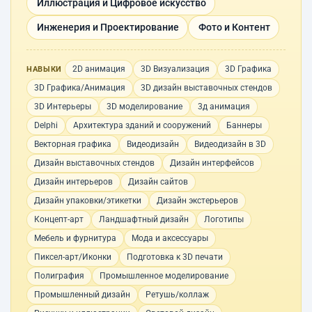
Иллюстрация и Цифровое искусство
Инженерия и Проектирование
Фото и Контент
2D анимация
3D Визуализация
3D Графика
НАВЫКИ
3D Графика/Анимация
3D дизайн выставочных стендов
3D Интерьеры
3D моделирование
3д анимация
Delphi
Архитектура зданий и сооружений
Баннеры
Векторная графика
Видеодизайн
Видеодизайн в 3D
Дизайн выставочных стендов
Дизайн интерфейсов
Дизайн интерьеров
Дизайн сайтов
Дизайн упаковки/этикетки
Дизайн экстерьеров
Концепт-арт
Ландшафтный дизайн
Логотипы
Мебель и фурнитура
Мода и аксессуары
Пиксел-арт/Иконки
Подготовка к 3D печати
Полиграфия
Промышленное моделирование
Промышленный дизайн
Ретушь/коллаж