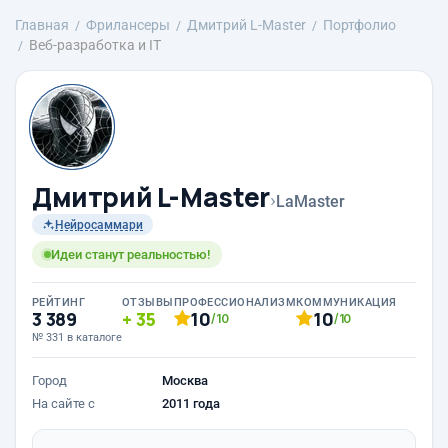
Главная
Фрилансеры
Дмитрий L-Master
Портфолио
Веб-разработка и IT
Дмитрий L-Master
›
LaMaster
Нейросаммари
Идеи станут реальностью!
РЕЙТИНГ
ОТЗЫВЫ
ПРОФЕССИОНАЛИЗМ
КОММУНИКАЦИЯ
3 389
35
10
10
/10
/10
№ 331 в каталоге
Город
Москва
На сайте с
2011 года