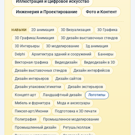
Иллюстрация и Цифровое искусство
Инженерия и Проектирование
Фото и Контент
2D анимация
3D Визуализация
3D Графика
НАВЫКИ
3D Графика/Анимация
3D дизайн выставочных стендов
3D Интерьеры
3D моделирование
3д анимация
Delphi
Архитектура зданий и сооружений
Баннеры
Векторная графика
Видеодизайн
Видеодизайн в 3D
Дизайн выставочных стендов
Дизайн интерфейсов
Дизайн интерьеров
Дизайн сайтов
Дизайн упаковки/этикетки
Дизайн экстерьеров
Концепт-арт
Ландшафтный дизайн
Логотипы
Мебель и фурнитура
Мода и аксессуары
Пиксел-арт/Иконки
Подготовка к 3D печати
Полиграфия
Промышленное моделирование
Промышленный дизайн
Ретушь/коллаж