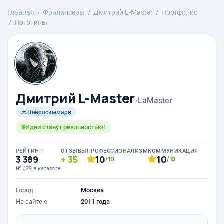
Главная
Фрилансеры
Дмитрий L-Master
Портфолио
Логотипы
Дмитрий L-Master
›
LaMaster
Нейросаммари
Идеи станут реальностью!
РЕЙТИНГ
ОТЗЫВЫ
ПРОФЕССИОНАЛИЗМ
КОММУНИКАЦИЯ
3 389
35
10
10
/10
/10
№ 329 в каталоге
Город
Москва
На сайте с
2011 года