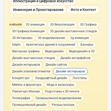
Иллюстрация и Цифровое искусство
Инженерия и Проектирование
Фото и Контент
2D анимация
3D Визуализация
3D Графика
НАВЫКИ
3D Графика/Анимация
3D дизайн выставочных стендов
3D Интерьеры
3D моделирование
3д анимация
Delphi
Архитектура зданий и сооружений
Баннеры
Векторная графика
Видеодизайн
Видеодизайн в 3D
Дизайн выставочных стендов
Дизайн интерфейсов
Дизайн интерьеров
Дизайн сайтов
Дизайн упаковки/этикетки
Дизайн экстерьеров
Концепт-арт
Ландшафтный дизайн
Логотипы
Мебель и фурнитура
Мода и аксессуары
Пиксел-арт/Иконки
Подготовка к 3D печати
Полиграфия
Промышленное моделирование
Промышленный дизайн
Ретушь/коллаж