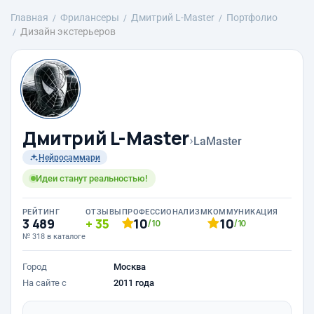
Главная
Фрилансеры
Дмитрий L-Master
Портфолио
Дизайн экстерьеров
Дмитрий L-Master
›
LaMaster
Нейросаммари
Идеи станут реальностью!
РЕЙТИНГ
ОТЗЫВЫ
ПРОФЕССИОНАЛИЗМ
КОММУНИКАЦИЯ
3 489
35
10
10
/10
/10
№ 318 в каталоге
Город
Москва
На сайте с
2011 года