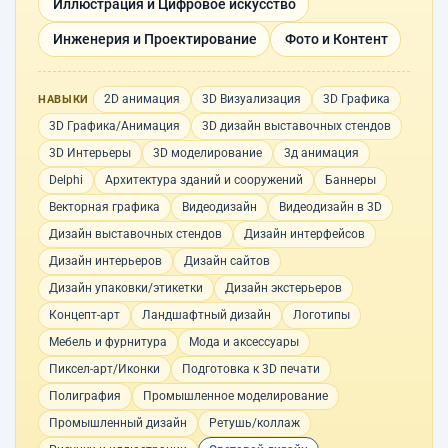
Иллюстрация и Цифровое искусство
Инженерия и Проектирование
Фото и Контент
2D анимация
3D Визуализация
3D Графика
НАВЫКИ
3D Графика/Анимация
3D дизайн выставочных стендов
3D Интерьеры
3D моделирование
3д анимация
Delphi
Архитектура зданий и сооружений
Баннеры
Векторная графика
Видеодизайн
Видеодизайн в 3D
Дизайн выставочных стендов
Дизайн интерфейсов
Дизайн интерьеров
Дизайн сайтов
Дизайн упаковки/этикетки
Дизайн экстерьеров
Концепт-арт
Ландшафтный дизайн
Логотипы
Мебель и фурнитура
Мода и аксессуары
Пиксел-арт/Иконки
Подготовка к 3D печати
Полиграфия
Промышленное моделирование
Промышленный дизайн
Ретушь/коллаж