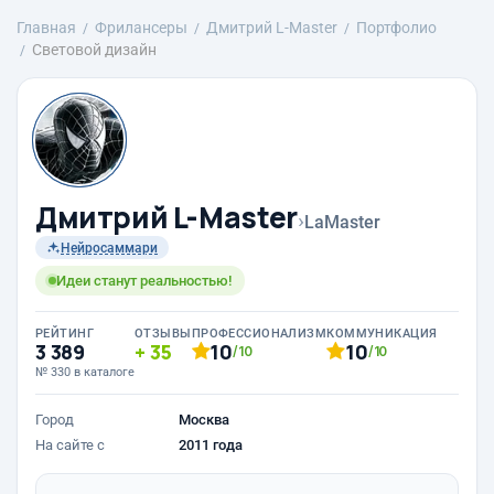
Главная
Фрилансеры
Дмитрий L-Master
Портфолио
Световой дизайн
Дмитрий L-Master
›
LaMaster
Нейросаммари
Идеи станут реальностью!
РЕЙТИНГ
ОТЗЫВЫ
ПРОФЕССИОНАЛИЗМ
КОММУНИКАЦИЯ
3 389
35
10
10
/10
/10
№ 330 в каталоге
Город
Москва
На сайте с
2011 года