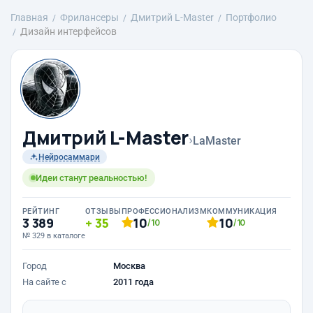
Главная
Фрилансеры
Дмитрий L-Master
Портфолио
Дизайн интерфейсов
Дмитрий L-Master
›
LaMaster
Нейросаммари
Идеи станут реальностью!
РЕЙТИНГ
ОТЗЫВЫ
ПРОФЕССИОНАЛИЗМ
КОММУНИКАЦИЯ
3 389
35
10
10
/10
/10
№ 329 в каталоге
Город
Москва
На сайте с
2011 года