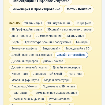
Иллюстрация и Цифровое искусство
Инженерия и Проектирование
Фото и Контент
2D анимация
3D Визуализация
3D Графика
НАВЫКИ
3D Графика/Анимация
3D дизайн выставочных стендов
3D Интерьеры
3D моделирование
3д анимация
Delphi
Архитектура зданий и сооружений
Баннеры
Векторная графика
Видеодизайн
Видеодизайн в 3D
Дизайн выставочных стендов
Дизайн интерфейсов
Дизайн интерьеров
Дизайн сайтов
Дизайн упаковки/этикетки
Дизайн экстерьеров
Концепт-арт
Ландшафтный дизайн
Логотипы
Мебель и фурнитура
Мода и аксессуары
Пиксел-арт/Иконки
Подготовка к 3D печати
Полиграфия
Промышленное моделирование
Промышленный дизайн
Ретушь/коллаж