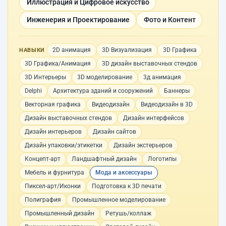
Иллюстрация и Цифровое искусство
Инженерия и Проектирование
Фото и Контент
2D анимация
3D Визуализация
3D Графика
НАВЫКИ
3D Графика/Анимация
3D дизайн выставочных стендов
3D Интерьеры
3D моделирование
3д анимация
Delphi
Архитектура зданий и сооружений
Баннеры
Векторная графика
Видеодизайн
Видеодизайн в 3D
Дизайн выставочных стендов
Дизайн интерфейсов
Дизайн интерьеров
Дизайн сайтов
Дизайн упаковки/этикетки
Дизайн экстерьеров
Концепт-арт
Ландшафтный дизайн
Логотипы
Мебель и фурнитура
Мода и аксессуары
Пиксел-арт/Иконки
Подготовка к 3D печати
Полиграфия
Промышленное моделирование
Промышленный дизайн
Ретушь/коллаж