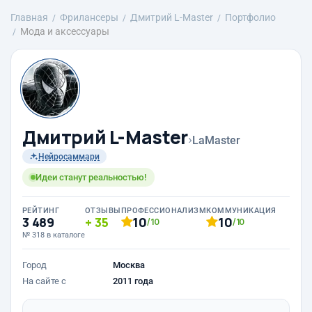
Главная
Фрилансеры
Дмитрий L-Master
Портфолио
Мода и аксессуары
Дмитрий L-Master
›
LaMaster
Нейросаммари
Идеи станут реальностью!
РЕЙТИНГ
ОТЗЫВЫ
ПРОФЕССИОНАЛИЗМ
КОММУНИКАЦИЯ
3 489
35
10
10
/10
/10
№ 318 в каталоге
Город
Москва
На сайте с
2011 года