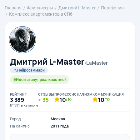
Главная
Фрилансеры
Дмитрий L-Master
Портфолио
Комплекс апартаментов в СПб
Дмитрий L-Master
›
LaMaster
Нейросаммари
Идеи станут реальностью!
РЕЙТИНГ
ОТЗЫВЫ
ПРОФЕССИОНАЛИЗМ
КОММУНИКАЦИЯ
3 389
35
10
10
/10
/10
№ 331 в каталоге
Город
Москва
На сайте с
2011 года