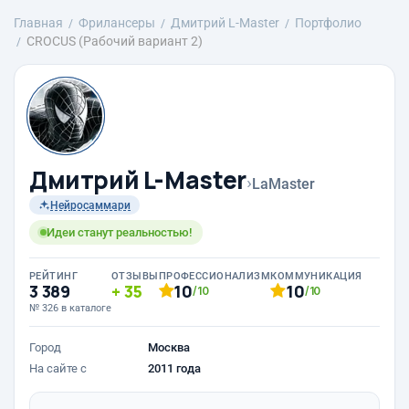
Главная
Фрилансеры
Дмитрий L-Master
Портфолио
CROCUS (Рабочий вариант 2)
Дмитрий L-Master
›
LaMaster
Нейросаммари
Идеи станут реальностью!
РЕЙТИНГ
ОТЗЫВЫ
ПРОФЕССИОНАЛИЗМ
КОММУНИКАЦИЯ
3 389
35
10
10
/10
/10
№ 326 в каталоге
Город
Москва
На сайте с
2011 года