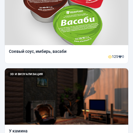
Соевый соус, имбирь, васаби
125
0
3D И ВИЗУАЛИЗАЦИЯ
У камина