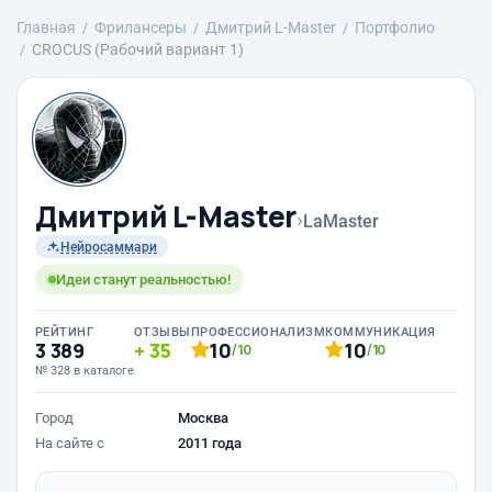
Главная
Фрилансеры
Дмитрий L-Master
Портфолио
CROCUS (Рабочий вариант 1)
Дмитрий L-Master
›
LaMaster
Нейросаммари
Идеи станут реальностью!
РЕЙТИНГ
ОТЗЫВЫ
ПРОФЕССИОНАЛИЗМ
КОММУНИКАЦИЯ
3 389
35
10
10
/10
/10
№ 328 в каталоге
Город
Москва
На сайте с
2011 года