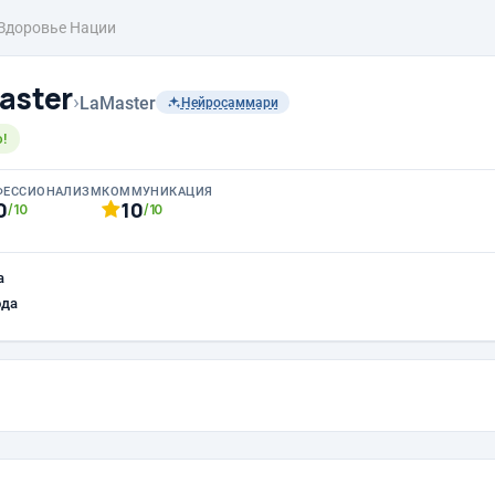
Здоровье Нации
aster
›
LaMaster
Нейросаммари
!
ФЕССИОНАЛИЗМ
КОММУНИКАЦИЯ
0
10
/10
/10
а
ода