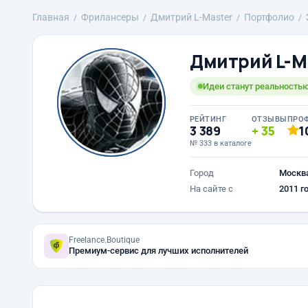
Главная
Фрилансеры
Дмитрий L-Master
Портфолио
Дмитрий L-M
Идеи станут реальностью
РЕЙТИНГ
ОТЗЫВЫ
ПРО
3 389
35
1
№ 333 в каталоге
Город
Москв
На сайте с
2011 г
Freelance.Boutique
Премиум-сервис для лучших исполнителей