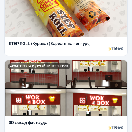
STEP ROLL (Курица) (Вариант на конкурс)
116
0
АРХИТЕКТУРА И ДИЗАЙН ИНТЕРЬЕРОВ
3D фасад фастфуда
119
0