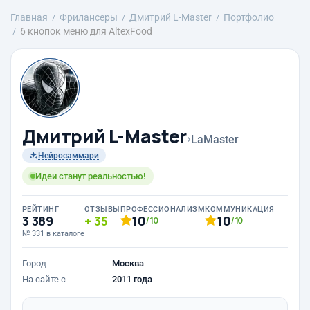
Главная
Фрилансеры
Дмитрий L-Master
Портфолио
6 кнопок меню для AltexFood
Дмитрий L-Master
›
LaMaster
Нейросаммари
Идеи станут реальностью!
РЕЙТИНГ
ОТЗЫВЫ
ПРОФЕССИОНАЛИЗМ
КОММУНИКАЦИЯ
3 389
35
10
10
/10
/10
№ 331 в каталоге
Город
Москва
На сайте с
2011 года