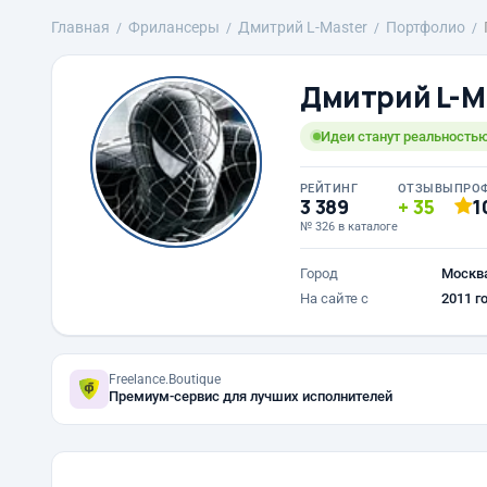
Главная
Фрилансеры
Дмитрий L-Master
Портфолио
Дмитрий L-M
Идеи станут реальностью
РЕЙТИНГ
ОТЗЫВЫ
ПРО
3 389
35
1
№ 326 в каталоге
Город
Москв
На сайте с
2011 г
Freelance.Boutique
Премиум-сервис для лучших исполнителей