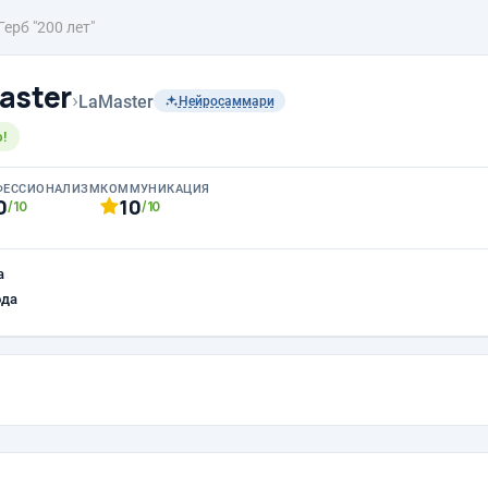
Герб "200 лет"
aster
›
LaMaster
Нейросаммари
!
ФЕССИОНАЛИЗМ
КОММУНИКАЦИЯ
0
10
/10
/10
а
ода