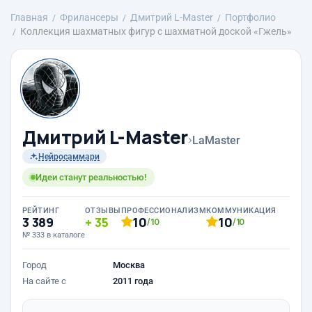
Главная
Фрилансеры
Дмитрий L-Master
Портфолио
Коллекция шахматных фигур с шахматной доской «Гжель»
Дмитрий L-Master
›
LaMaster
Нейросаммари
Идеи станут реальностью!
РЕЙТИНГ
ОТЗЫВЫ
ПРОФЕССИОНАЛИЗМ
КОММУНИКАЦИЯ
3 389
35
10
10
/10
/10
№ 333 в каталоге
Город
Москва
На сайте с
2011 года