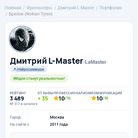
Главная
Фрилансеры
Дмитрий L-Master
Портфолио
Брелок (Nokian Tyres)
Дмитрий L-Master
›
LaMaster
Нейросаммари
Идеи станут реальностью!
РЕЙТИНГ
ОТЗЫВЫ
ПРОФЕССИОНАЛИЗМ
КОММУНИКАЦИЯ
3 489
35
10
10
/10
/10
№ 317 в каталоге
Город
Москва
На сайте с
2011 года