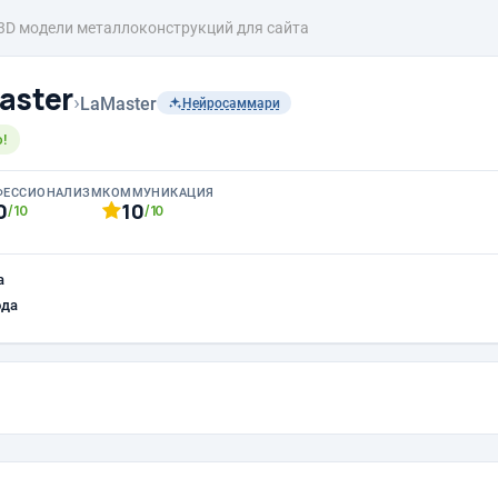
3D модели металлоконструкций для сайта
aster
›
LaMaster
Нейросаммари
!
ФЕССИОНАЛИЗМ
КОММУНИКАЦИЯ
0
10
/10
/10
а
ода