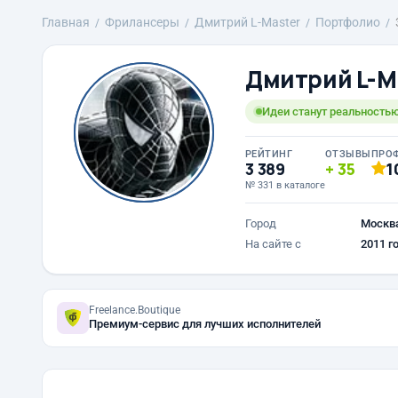
Главная
Фрилансеры
Дмитрий L-Master
Портфолио
Дмитрий L-M
Идеи станут реальностью
РЕЙТИНГ
ОТЗЫВЫ
ПРО
3 389
35
1
№ 331 в каталоге
Город
Москв
На сайте с
2011 г
Freelance.Boutique
Премиум-сервис для лучших исполнителей