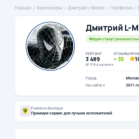
Главная
Фрилансеры
Дмитрий L-Master
Портфолио
Дмитрий L-M
Идеи станут реальностью
РЕЙТИНГ
ОТЗЫВЫ
ПРО
3 489
35
1
№ 318 в каталоге
Город
Москв
На сайте с
2011 г
Freelance.Boutique
Премиум-сервис для лучших исполнителей