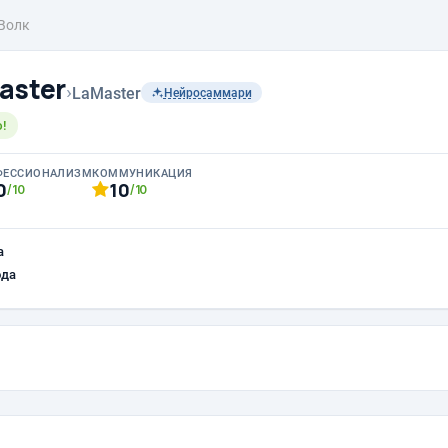
Волк
aster
›
LaMaster
Нейросаммари
!
ФЕССИОНАЛИЗМ
КОММУНИКАЦИЯ
0
10
/10
/10
а
ода