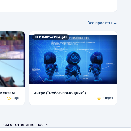
Все проекты →
3D И ВИЗУАЛИЗАЦИЯ
гментам
Интро ("Робот-помощник")
90
0
110
0
тказ от ответственности