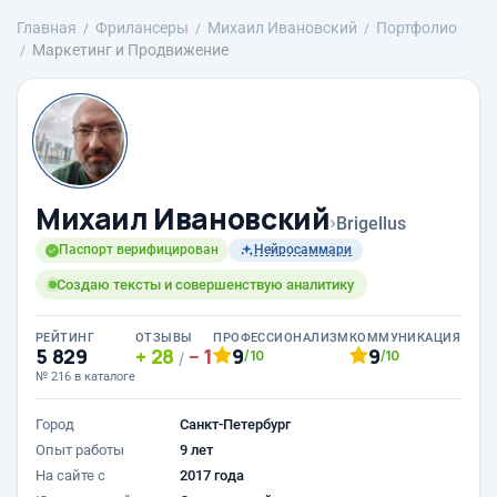
Главная
Фрилансеры
Михаил Ивановский
Портфолио
Маркетинг и Продвижение
Михаил Ивановский
›
Brigellus
Паспорт верифицирован
Нейросаммари
Создаю тексты и совершенствую аналитику
РЕЙТИНГ
ОТЗЫВЫ
ПРОФЕССИОНАЛИЗМ
КОММУНИКАЦИЯ
5 829
28
1
9
9
/10
/10
/
№ 216 в каталоге
Город
Санкт-Петербург
Опыт работы
9 лет
На сайте с
2017 года