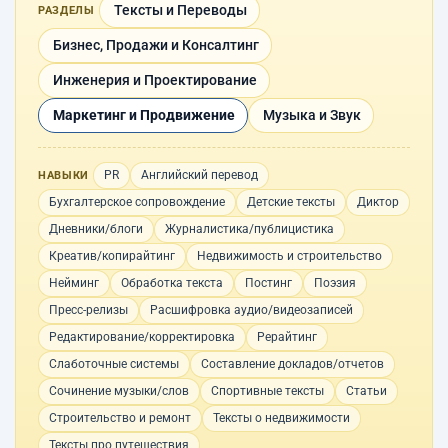
Тексты и Переводы
РАЗДЕЛЫ
Бизнес, Продажи и Консалтинг
Инженерия и Проектирование
Маркетинг и Продвижение
Музыка и Звук
PR
Английский перевод
НАВЫКИ
Бухгалтерское сопровождение
Детские тексты
Диктор
Дневники/блоги
Журналистика/публицистика
Креатив/копирайтинг
Недвижимость и строительство
Нейминг
Обработка текста
Постинг
Поэзия
Пресс-релизы
Расшифровка аудио/видеозаписей
Редактирование/корректировка
Рерайтинг
Слаботочные системы
Составление докладов/отчетов
Сочинение музыки/слов
Спортивные тексты
Статьи
Строительство и ремонт
Тексты о недвижимости
Тексты про путешествия