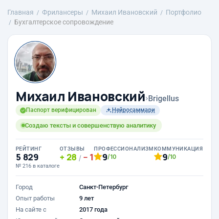
Главная
Фрилансеры
Михаил Ивановский
Портфолио
Бухгалтерское сопровождение
Михаил Ивановский
›
Brigellus
Паспорт верифицирован
Нейросаммари
Создаю тексты и совершенствую аналитику
РЕЙТИНГ
ОТЗЫВЫ
ПРОФЕССИОНАЛИЗМ
КОММУНИКАЦИЯ
5 829
28
1
9
9
/10
/10
/
№ 216 в каталоге
Город
Санкт-Петербург
Опыт работы
9 лет
На сайте с
2017 года