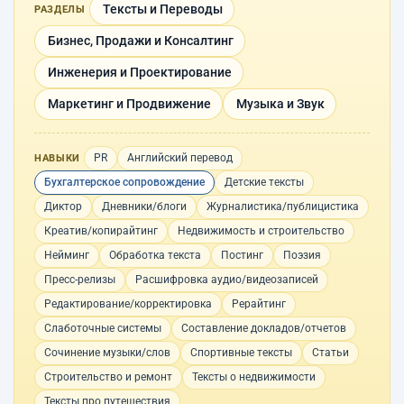
Тексты и Переводы
РАЗДЕЛЫ
Бизнес, Продажи и Консалтинг
Инженерия и Проектирование
Маркетинг и Продвижение
Музыка и Звук
PR
Английский перевод
НАВЫКИ
Бухгалтерское сопровождение
Детские тексты
Диктор
Дневники/блоги
Журналистика/публицистика
Креатив/копирайтинг
Недвижимость и строительство
Нейминг
Обработка текста
Постинг
Поэзия
Пресс-релизы
Расшифровка аудио/видеозаписей
Редактирование/корректировка
Рерайтинг
Слаботочные системы
Составление докладов/отчетов
Сочинение музыки/слов
Спортивные тексты
Статьи
Строительство и ремонт
Тексты о недвижимости
Тексты про путешествия