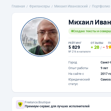
Главная
Фрилансеры
Михаил Ивановский
Портфолио
Михаил Иван
Создаю тексты и соверш
РЕЙТИНГ
ОТЗЫВЫ
П
5 829
28
1
/
№ 216 в каталоге
Город
Санкт-
Опыт работы
9 лет
На сайте с
2017 г
Юридический
Самоз
статус
Freelance.Boutique
Премиум-сервис для лучших исполнителей