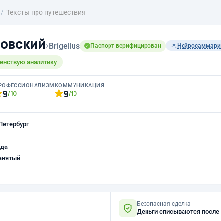
Тексты про путешествия
овский
›
Brigellus
Паспорт верифицирован
Нейросаммари
енствую аналитику
РОФЕССИОНАЛИЗМ
КОММУНИКАЦИЯ
9
9
/10
/10
Петербург
ода
анятый
Безопасная сделка
Деньги списываются после