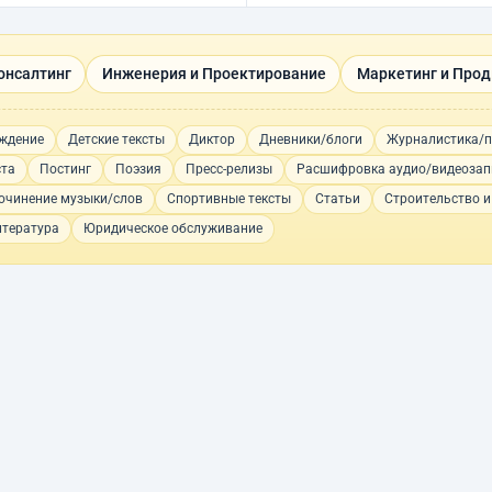
онсалтинг
Инженерия и Проектирование
Маркетинг и Про
ождение
Детские тексты
Диктор
Дневники/блоги
Журналистика/п
ста
Постинг
Поэзия
Пресс-релизы
Расшифровка аудио/видеозап
очинение музыки/слов
Спортивные тексты
Статьи
Строительство и
итература
Юридическое обслуживание