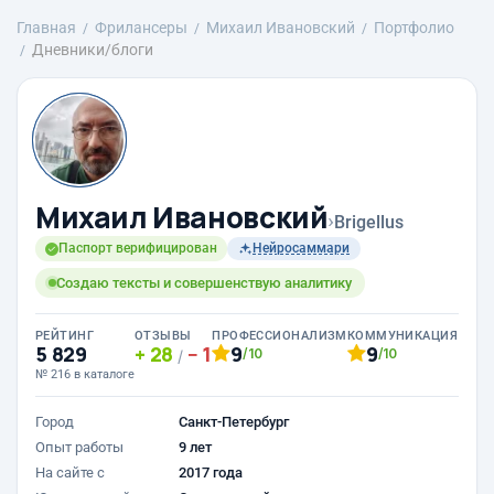
Главная
Фрилансеры
Михаил Ивановский
Портфолио
Дневники/блоги
Михаил Ивановский
›
Brigellus
Паспорт верифицирован
Нейросаммари
Создаю тексты и совершенствую аналитику
РЕЙТИНГ
ОТЗЫВЫ
ПРОФЕССИОНАЛИЗМ
КОММУНИКАЦИЯ
5 829
28
1
9
9
/10
/10
/
№ 216 в каталоге
Город
Санкт-Петербург
Опыт работы
9 лет
На сайте с
2017 года