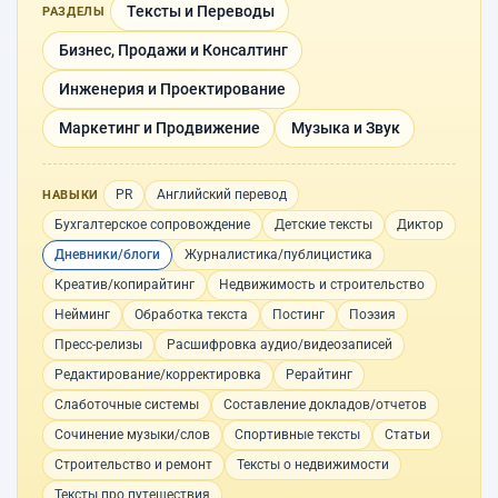
Тексты и Переводы
РАЗДЕЛЫ
Бизнес, Продажи и Консалтинг
Инженерия и Проектирование
Маркетинг и Продвижение
Музыка и Звук
PR
Английский перевод
НАВЫКИ
Бухгалтерское сопровождение
Детские тексты
Диктор
Дневники/блоги
Журналистика/публицистика
Креатив/копирайтинг
Недвижимость и строительство
Нейминг
Обработка текста
Постинг
Поэзия
Пресс-релизы
Расшифровка аудио/видеозаписей
Редактирование/корректировка
Рерайтинг
Слаботочные системы
Составление докладов/отчетов
Сочинение музыки/слов
Спортивные тексты
Статьи
Строительство и ремонт
Тексты о недвижимости
Тексты про путешествия