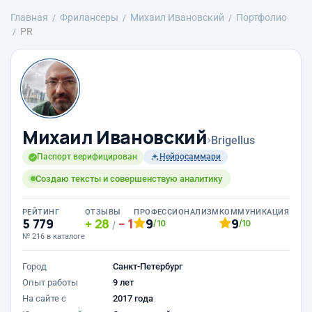
Главная
Фрилансеры
Михаил Ивановский
Портфолио
PR
Михаил Ивановский
›
Brigellus
Паспорт верифицирован
Нейросаммари
Создаю тексты и совершенствую аналитику
РЕЙТИНГ
ОТЗЫВЫ
ПРОФЕССИОНАЛИЗМ
КОММУНИКАЦИЯ
5 779
28
1
9
9
/10
/10
/
№ 216 в каталоге
Город
Санкт-Петербург
Опыт работы
9 лет
На сайте с
2017 года