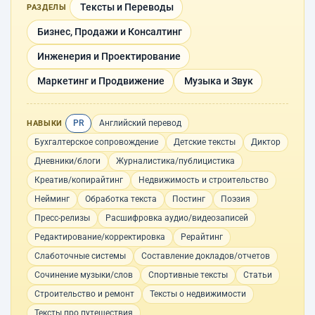
Тексты и Переводы
РАЗДЕЛЫ
Бизнес, Продажи и Консалтинг
Инженерия и Проектирование
Маркетинг и Продвижение
Музыка и Звук
PR
Английский перевод
НАВЫКИ
Бухгалтерское сопровождение
Детские тексты
Диктор
Дневники/блоги
Журналистика/публицистика
Креатив/копирайтинг
Недвижимость и строительство
Нейминг
Обработка текста
Постинг
Поэзия
Пресс-релизы
Расшифровка аудио/видеозаписей
Редактирование/корректировка
Рерайтинг
Слаботочные системы
Составление докладов/отчетов
Сочинение музыки/слов
Спортивные тексты
Статьи
Строительство и ремонт
Тексты о недвижимости
Тексты про путешествия