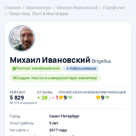
Главная
Фрилансеры
Михаил Ивановский
Портфолио
Тонус-гель. Пост в Инстаграм
Михаил Ивановский
›
Brigellus
Паспорт верифицирован
Нейросаммари
Создаю тексты и совершенствую аналитику
РЕЙТИНГ
ОТЗЫВЫ
ПРОФЕССИОНАЛИЗМ
КОММУНИКАЦИЯ
5 829
28
1
9
9
/10
/10
/
№ 215 в каталоге
Город
Санкт-Петербург
Опыт работы
9 лет
На сайте с
2017 года