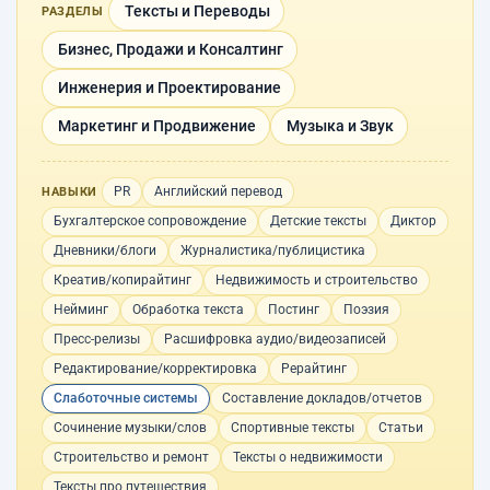
Тексты и Переводы
РАЗДЕЛЫ
Бизнес, Продажи и Консалтинг
Инженерия и Проектирование
Маркетинг и Продвижение
Музыка и Звук
PR
Английский перевод
НАВЫКИ
Бухгалтерское сопровождение
Детские тексты
Диктор
Дневники/блоги
Журналистика/публицистика
Креатив/копирайтинг
Недвижимость и строительство
Нейминг
Обработка текста
Постинг
Поэзия
Пресс-релизы
Расшифровка аудио/видеозаписей
Редактирование/корректировка
Рерайтинг
Слаботочные системы
Составление докладов/отчетов
Сочинение музыки/слов
Спортивные тексты
Статьи
Строительство и ремонт
Тексты о недвижимости
Тексты про путешествия