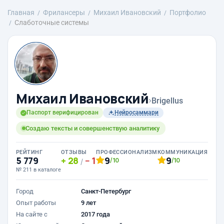
Главная
Фрилансеры
Михаил Ивановский
Портфолио
Слаботочные системы
Михаил Ивановский
›
Brigellus
Паспорт верифицирован
Нейросаммари
Создаю тексты и совершенствую аналитику
РЕЙТИНГ
ОТЗЫВЫ
ПРОФЕССИОНАЛИЗМ
КОММУНИКАЦИЯ
5 779
28
1
9
9
/10
/10
/
№ 211 в каталоге
Город
Санкт-Петербург
Опыт работы
9 лет
На сайте с
2017 года