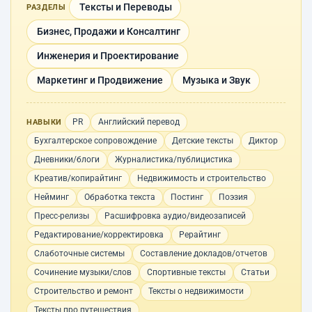
Тексты и Переводы
РАЗДЕЛЫ
Бизнес, Продажи и Консалтинг
Инженерия и Проектирование
Маркетинг и Продвижение
Музыка и Звук
PR
Английский перевод
НАВЫКИ
Бухгалтерское сопровождение
Детские тексты
Диктор
Дневники/блоги
Журналистика/публицистика
Креатив/копирайтинг
Недвижимость и строительство
Нейминг
Обработка текста
Постинг
Поэзия
Пресс-релизы
Расшифровка аудио/видеозаписей
Редактирование/корректировка
Рерайтинг
Слаботочные системы
Составление докладов/отчетов
Сочинение музыки/слов
Спортивные тексты
Статьи
Строительство и ремонт
Тексты о недвижимости
Тексты про путешествия