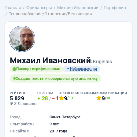
Главная
Фрилансеры
Михаил Ивановский
Портфолио
Теплоснабжение/Отопление/Вентиляция
Михаил Ивановский
›
Brigellus
Паспорт верифицирован
Нейросаммари
Создаю тексты и совершенствую аналитику
РЕЙТИНГ
ОТЗЫВЫ
ПРОФЕССИОНАЛИЗМ
КОММУНИКАЦИЯ
5 829
28
1
9
9
/10
/10
/
№ 215 в каталоге
Город
Санкт-Петербург
Опыт работы
9 лет
На сайте с
2017 года