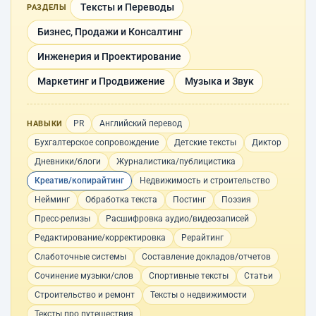
Тексты и Переводы
РАЗДЕЛЫ
Бизнес, Продажи и Консалтинг
Инженерия и Проектирование
Маркетинг и Продвижение
Музыка и Звук
PR
Английский перевод
НАВЫКИ
Бухгалтерское сопровождение
Детские тексты
Диктор
Дневники/блоги
Журналистика/публицистика
Креатив/копирайтинг
Недвижимость и строительство
Нейминг
Обработка текста
Постинг
Поэзия
Пресс-релизы
Расшифровка аудио/видеозаписей
Редактирование/корректировка
Рерайтинг
Слаботочные системы
Составление докладов/отчетов
Сочинение музыки/слов
Спортивные тексты
Статьи
Строительство и ремонт
Тексты о недвижимости
Тексты про путешествия