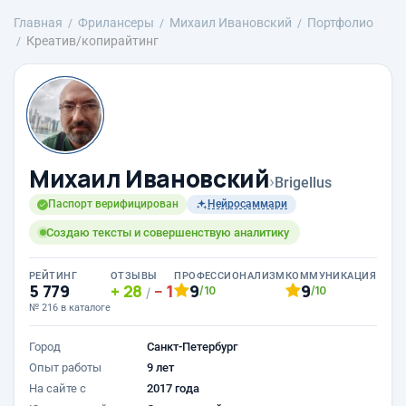
Главная
Фрилансеры
Михаил Ивановский
Портфолио
Креатив/копирайтинг
Михаил Ивановский
›
Brigellus
Паспорт верифицирован
Нейросаммари
Создаю тексты и совершенствую аналитику
РЕЙТИНГ
ОТЗЫВЫ
ПРОФЕССИОНАЛИЗМ
КОММУНИКАЦИЯ
5 779
28
1
9
9
/10
/10
/
№ 216 в каталоге
Город
Санкт-Петербург
Опыт работы
9 лет
На сайте с
2017 года