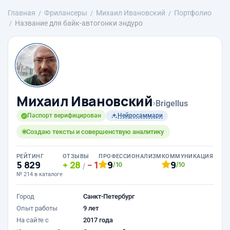
Главная
Фрилансеры
Михаил Ивановский
Портфолио
Название для байк-автогонки эндуро
Михаил Ивановский
›
Brigellus
Паспорт верифицирован
Нейросаммари
Создаю тексты и совершенствую аналитику
РЕЙТИНГ
ОТЗЫВЫ
ПРОФЕССИОНАЛИЗМ
КОММУНИКАЦИЯ
5 829
28
1
9
9
/10
/10
/
№ 214 в каталоге
Город
Санкт-Петербург
Опыт работы
9 лет
На сайте с
2017 года