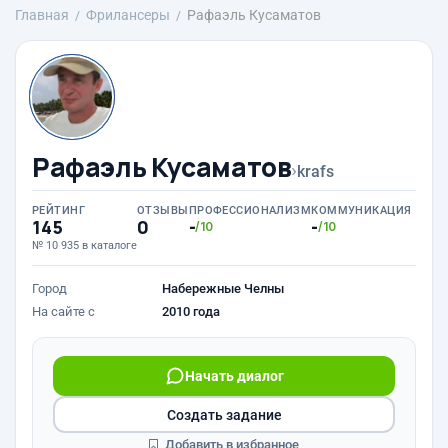
Главная
Фрилансеры
Рафаэль Кусаматов
Рафаэль Кусаматов
›
krafs
РЕЙТИНГ
ОТЗЫВЫ
ПРОФЕССИОНАЛИЗМ
КОММУНИКАЦИЯ
145
0
-
-
/10
/10
№ 10 935 в каталоге
Город
Набережные Челны
На сайте с
2010 года
Начать диалог
Создать задание
Добавить в избранное