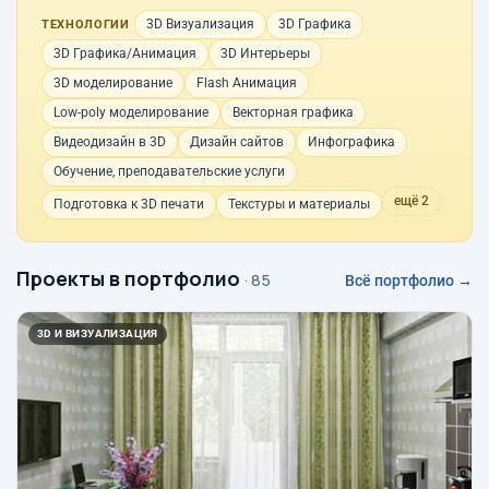
3D Визуализация
3D Графика
ТЕХНОЛОГИИ
3D Графика/Анимация
3D Интерьеры
3D моделирование
Flash Анимация
Low-poly моделирование
Векторная графика
Видеодизайн в 3D
Дизайн сайтов
Инфографика
Обучение, преподавательские услуги
ещё 2
Подготовка к 3D печати
Текстуры и материалы
Проекты в портфолио
· 85
Всё портфолио →
3D И ВИЗУАЛИЗАЦИЯ