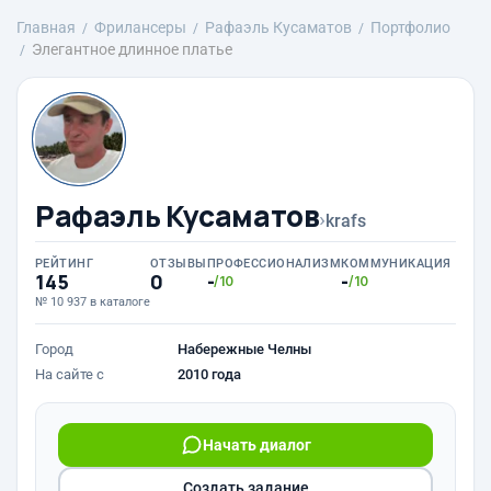
Главная
Фрилансеры
Рафаэль Кусаматов
Портфолио
Элегантное длинное платье
Рафаэль Кусаматов
›
krafs
РЕЙТИНГ
ОТЗЫВЫ
ПРОФЕССИОНАЛИЗМ
КОММУНИКАЦИЯ
145
0
-
-
/10
/10
№ 10 937 в каталоге
Город
Набережные Челны
На сайте с
2010 года
Начать диалог
Создать задание