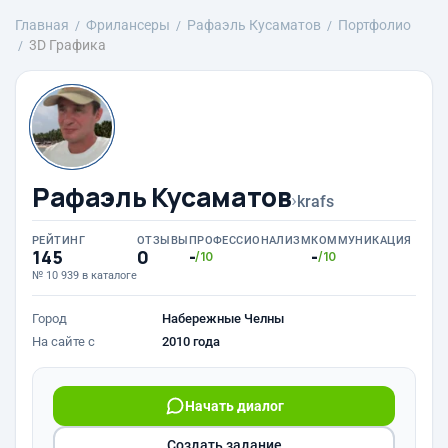
Главная
Фрилансеры
Рафаэль Кусаматов
Портфолио
3D Графика
Рафаэль Кусаматов
›
krafs
РЕЙТИНГ
ОТЗЫВЫ
ПРОФЕССИОНАЛИЗМ
КОММУНИКАЦИЯ
145
0
-
-
/10
/10
№ 10 939 в каталоге
Город
Набережные Челны
На сайте с
2010 года
Начать диалог
Создать задание