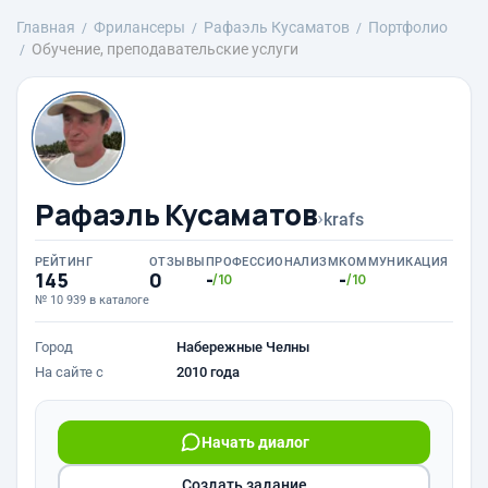
Главная
Фрилансеры
Рафаэль Кусаматов
Портфолио
Обучение, преподавательские услуги
Рафаэль Кусаматов
›
krafs
РЕЙТИНГ
ОТЗЫВЫ
ПРОФЕССИОНАЛИЗМ
КОММУНИКАЦИЯ
145
0
-
-
/10
/10
№ 10 939 в каталоге
Город
Набережные Челны
На сайте с
2010 года
Начать диалог
Создать задание