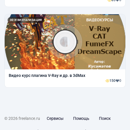
85
0
3D И ВИЗУАЛИЗАЦИЯ
Видео курс плагина V-Ray и др. в 3dMax
150
0
© 2026 freelance.ru
Сервисы
Помощь
Поиск