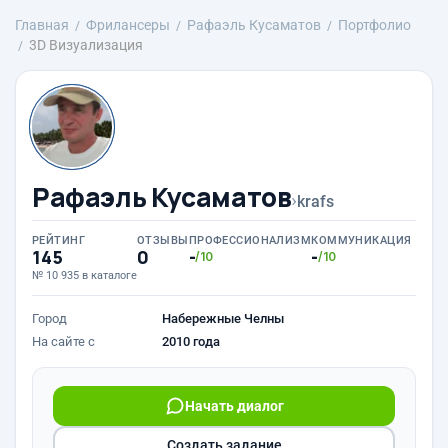
Главная
Фрилансеры
Рафаэль Кусаматов
Портфолио
3D Визуализация
Рафаэль Кусаматов
›
krafs
РЕЙТИНГ
ОТЗЫВЫ
ПРОФЕССИОНАЛИЗМ
КОММУНИКАЦИЯ
145
0
-
-
/10
/10
№ 10 935 в каталоге
Город
Набережные Челны
На сайте с
2010 года
Начать диалог
Создать задание