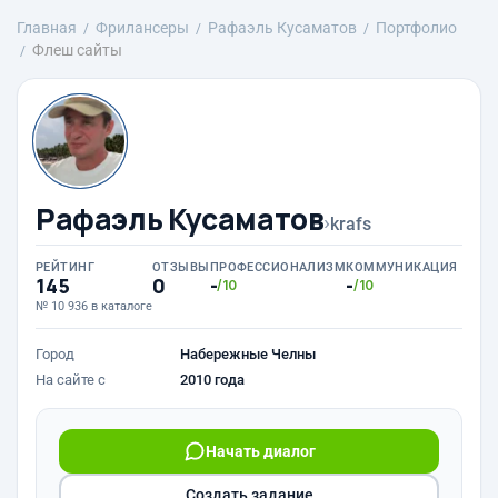
Главная
Фрилансеры
Рафаэль Кусаматов
Портфолио
Флеш сайты
Рафаэль Кусаматов
›
krafs
РЕЙТИНГ
ОТЗЫВЫ
ПРОФЕССИОНАЛИЗМ
КОММУНИКАЦИЯ
145
0
-
-
/10
/10
№ 10 936 в каталоге
Город
Набережные Челны
На сайте с
2010 года
Начать диалог
Создать задание