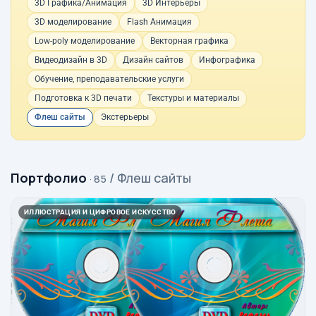
3D Графика/Анимация
3D Интерьеры
3D моделирование
Flash Анимация
Low-poly моделирование
Векторная графика
Видеодизайн в 3D
Дизайн сайтов
Инфографика
Обучение, преподавательские услуги
Подготовка к 3D печати
Текстуры и материалы
Флеш сайты
Экстерьеры
Портфолио
/ Флеш сайты
· 85
ИЛЛЮСТРАЦИЯ И ЦИФРОВОЕ ИСКУССТВО