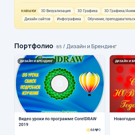
3D Визуализация
3D Графика
3D Графика/Ани
НАВЫКИ
Дизайн сайтов
Инфографика
Обучение, преподавательск
Портфолио
/ Дизайн и Брендинг
· 85
ДИЗАЙН И БРЕНДИНГ
ДИЗАЙН И Б
Видео уроки по программе CorelDRAW
Новогодн
2019
66
0