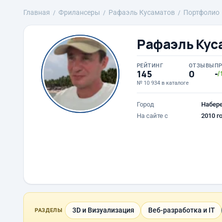
Главная
Фрилансеры
Рафаэль Кусаматов
Портфолио
Рафаэль Кус
РЕЙТИНГ
ОТЗЫВЫ
П
145
0
-
/
№ 10 934 в каталоге
Город
Набер
На сайте с
2010 г
3D и Визуализация
Веб-разработка и IT
РАЗДЕЛЫ