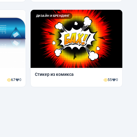
ДИЗАЙН И БРЕНДИНГ
Стикер из комикса
67
0
55
0