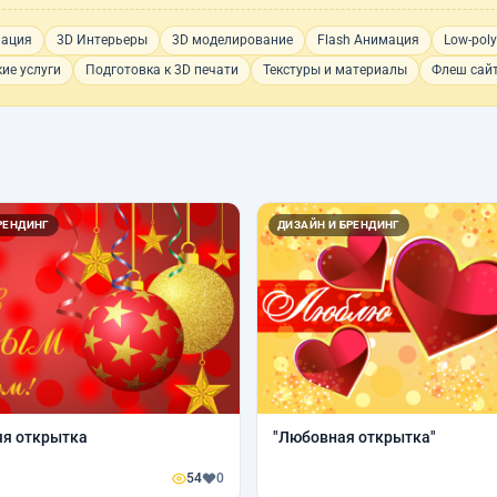
мация
3D Интерьеры
3D моделирование
Flash Анимация
Low-pol
ие услуги
Подготовка к 3D печати
Текстуры и материалы
Флеш сай
РЕНДИНГ
ДИЗАЙН И БРЕНДИНГ
яя открытка
"Любовная открытка"
54
0