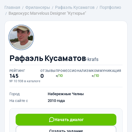
Главная
Фрилансеры
Рафаэль Кусаматов
Портфолио
Видеокурс Marvelous Designer "Кутюрье"
Рафаэль Кусаматов
›
krafs
РЕЙТИНГ
ОТЗЫВЫ
ПРОФЕССИОНАЛИЗМ
КОММУНИКАЦИЯ
145
0
-
-
/10
/10
№ 10 938 в каталоге
Город
Набережные Челны
На сайте с
2010 года
Начать диалог
Создать задание