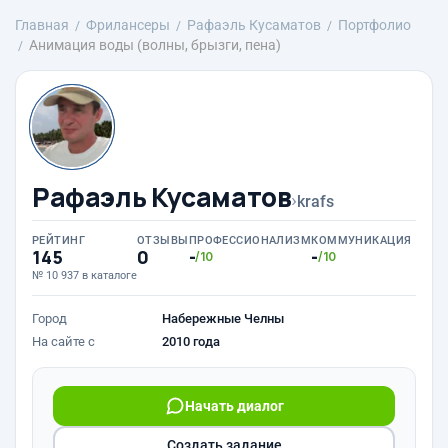
Главная
Фрилансеры
Рафаэль Кусаматов
Портфолио
Анимация воды (волны, брызги, пена)
Рафаэль Кусаматов
›
krafs
РЕЙТИНГ
ОТЗЫВЫ
ПРОФЕССИОНАЛИЗМ
КОММУНИКАЦИЯ
145
0
-
-
/10
/10
№ 10 937 в каталоге
Город
Набережные Челны
На сайте с
2010 года
Начать диалог
Создать задание