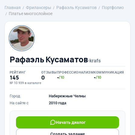
Главная
Фрилансеры
Рафаэль Кусаматов
Портфолио
Платье многослойное
Рафаэль Кусаматов
›
krafs
РЕЙТИНГ
ОТЗЫВЫ
ПРОФЕССИОНАЛИЗМ
КОММУНИКАЦИЯ
145
0
-
-
/10
/10
№ 10 939 в каталоге
Город
Набережные Челны
На сайте с
2010 года
Начать диалог
Создать задание