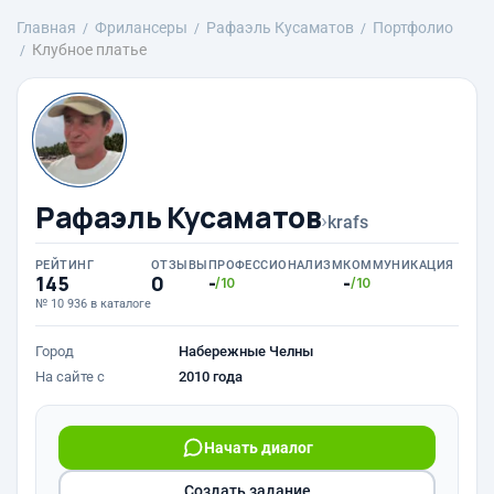
Главная
Фрилансеры
Рафаэль Кусаматов
Портфолио
Клубное платье
Рафаэль Кусаматов
›
krafs
РЕЙТИНГ
ОТЗЫВЫ
ПРОФЕССИОНАЛИЗМ
КОММУНИКАЦИЯ
145
0
-
-
/10
/10
№ 10 936 в каталоге
Город
Набережные Челны
На сайте с
2010 года
Начать диалог
Создать задание