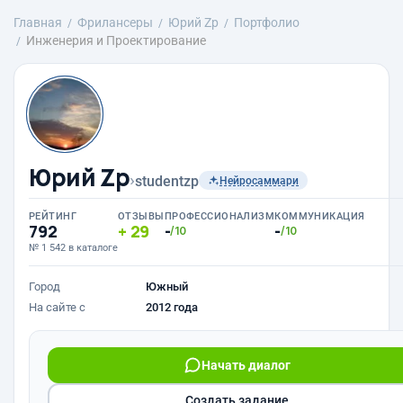
Главная
Фрилансеры
Юрий Zp
Портфолио
Инженерия и Проектирование
Юрий Zp
›
studentzp
Нейросаммари
РЕЙТИНГ
ОТЗЫВЫ
ПРОФЕССИОНАЛИЗМ
КОММУНИКАЦИЯ
792
29
-
-
/10
/10
№ 1 542 в каталоге
Город
Южный
На сайте с
2012 года
Начать диалог
Создать задание