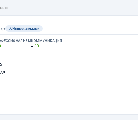
план
tzp
Нейросаммари
ОФЕССИОНАЛИЗМ
КОММУНИКАЦИЯ
-
0
/10
й
ода