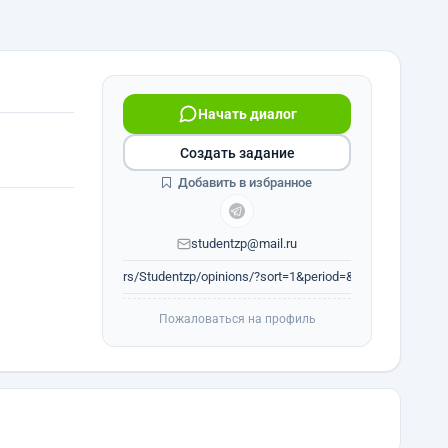
Начать диалог
Создать задание
Добавить в избранное
studentzp@mail.ru
www.fl.ru/users/Studentzp/opinions/?sort=1&period=&author=0#op_h...
Пожаловаться на профиль