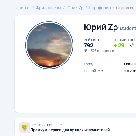
Главная
Фрилансеры
Юрий Zp
Портфолио
Стройген
Юрий Zp
›
studen
РЕЙТИНГ
ОТЗЫВЫ
ПР
792
29
-
/1
№ 1 526 в каталоге
Город
Южны
На сайте с
2012 г
Freelance.Boutique
Премиум-сервис для лучших исполнителей