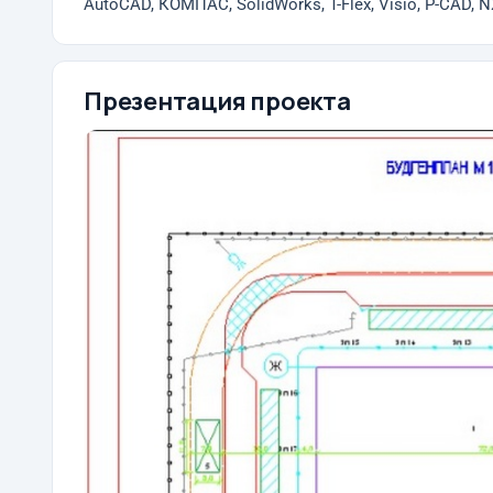
AutoCAD, КОМПАС, SolidWorks, T-Flex, Visio, P-CAD, N
Презентация проекта