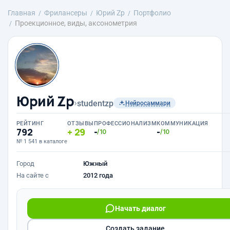
Главная
Фрилансеры
Юрий Zp
Портфолио
Проекционное, виды, аксонометрия
Юрий Zp
›
studentzp
Нейросаммари
РЕЙТИНГ
ОТЗЫВЫ
ПРОФЕССИОНАЛИЗМ
КОММУНИКАЦИЯ
792
29
-
-
/10
/10
№ 1 541 в каталоге
Город
Южный
На сайте с
2012 года
Начать диалог
Создать задание